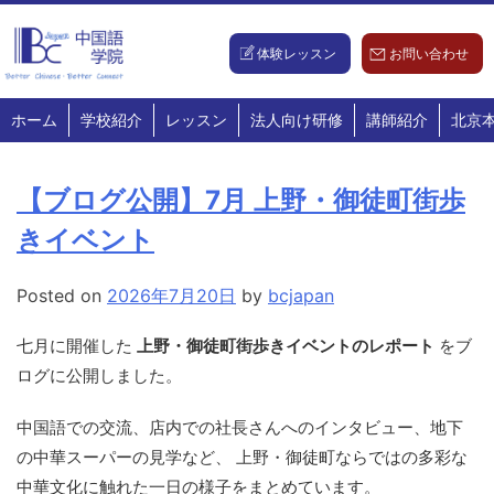
Skip
to
体験レッスン
お問い合わせ
content
ホーム
学校紹介
レッスン
法人向け研修
講師紹介
北京
【ブログ公開】7月 上野・御徒町街歩
きイベント
Posted on
2026年7月20日
by
bcjapan
七月に開催した
上野・御徒町街歩きイベントのレポート
をブ
ログに公開しました。
中国語での交流、店内での社長さんへのインタビュー、地下
の中華スーパーの見学など、 上野・御徒町ならではの多彩な
中華文化に触れた一日の様子をまとめています。