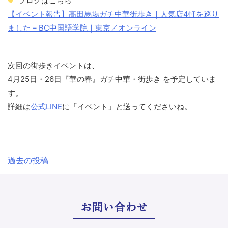
ブログはこちら
【イベント報告】高田馬場ガチ中華街歩き｜人気店4軒を巡り
ました – BC中国語学院｜東京／オンライン
次回の街歩きイベントは、
4月25日・26日『華の春』ガチ中華・街歩き を予定していま
す。
詳細は
公式LINE
に「イベント」と送ってくださいね。
投
過去の投稿
稿
ナ
お問い合わせ
ビ