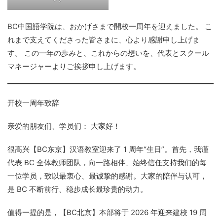
BC中国語学院は、おかげさまで開校一周年を迎えました。 こ
れまで支えてくださった皆さまに、心より感謝申し上げま
す。 この一年の歩みと、これからの想いを、代表とスクール
マネージャーよりご挨拶申し上げます。
开校一周年致辞
亲爱的朋友们、学员们： 大家好！
很高兴【BC东京】汉语教室迎来了 1 周年“生日”。首先，我谨
代表 BC 全体教师团队，向一路相伴、始终信任支持我们的每
一位学员，致以最衷心、最诚挚的感谢。大家的陪伴与认可，
是 BC 不断前行、稳步成长最珍贵的动力。
值得一提的是，【BC北京】本部将于 2026 年迎来建校 19 周