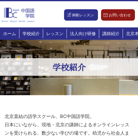
Skip
to
体験レッスン
お問い合わせ
content
ホーム
学校紹介
レッスン
法人向け研修
講師紹介
北京
学校紹介
北京直結の語学スクール、BC中国語学院。
日本にいながら、現地・北京の講師によるオンラインレッス
ンを受けられる、数少ない学びの場です。幼児から社会人ま