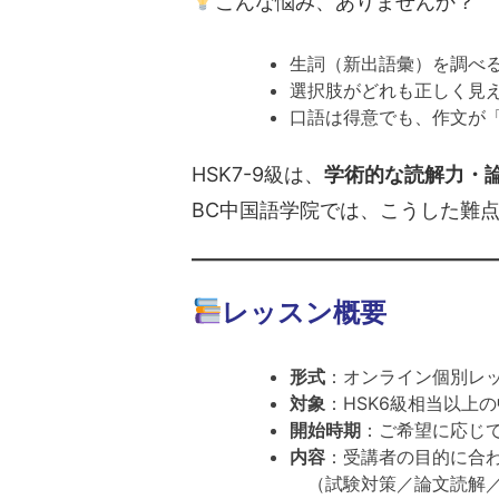
こんな悩み、ありませんか？
生詞（新出語彙）を調べ
選択肢がどれも正しく見
口語は得意でも、作文が
HSK7-9級は、
学術的な読解力・
BC中国語学院では、こうした難
レッスン概要
形式
：オンライン個別レ
対象
：HSK6級相当以上
開始時期
：ご希望に応じ
内容
：受講者の目的に合
（試験対策／論文読解／