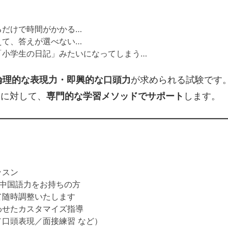
るだけで時間がかかる…
えて、答えが選べない…
「小学生の日記」みたいになってしまう…
論理的な表現力・即興的な口頭力
が求められる試験です
点に対して、
専門的な学習メソッドでサポート
します。
ッスン
の中国語力をお持ちの方
て随時調整いたします
わせたカスタマイズ指導
口頭表現／面接練習 など）