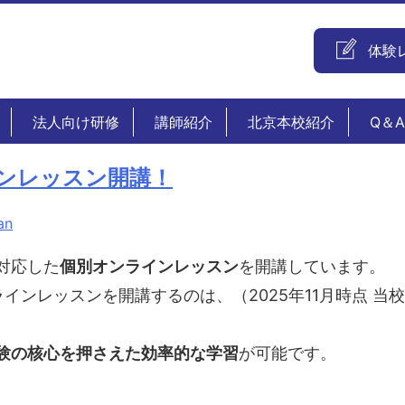
体験
法人向け研修
講師紹介
北京本校紹介
Q＆A
インレッスン開講！
an
に対応した
個別オンラインレッスン
を開講しています。
ラインレッスンを開講するのは、（2025年11月時点 当
験の核心を押さえた効率的な学習
が可能です。