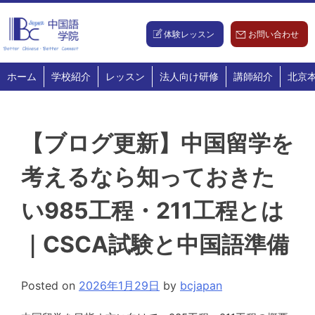
Skip
to
体験レッスン
お問い合わせ
content
ホーム
学校紹介
レッスン
法人向け研修
講師紹介
北京
【ブログ更新】中国留学を
考えるなら知っておきた
い985工程・211工程とは
｜CSCA試験と中国語準備
Posted on
2026年1月29日
by
bcjapan