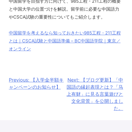
中国留学を目指す方に向けて、985工程・211工程の概要
と中国大学の位置づけを解説。留学前に必要な中国語力
やCSCA試験の重要性についてもご紹介します。
中国留学を考えるなら知っておきたい985工程・211工程
とは｜CSCA試験と中国語準備 – BC中国語学院｜東京／
オンライン
投
Previous:
【入学金半額キ
Next:
【ブログ更新】「中
ャンペーンのお知らせ】
国語の縁起表現とは？「马
稿
上有财」に見る言葉遊びと
ナ
文化背景」を公開しまし
た。
ビ
ゲ