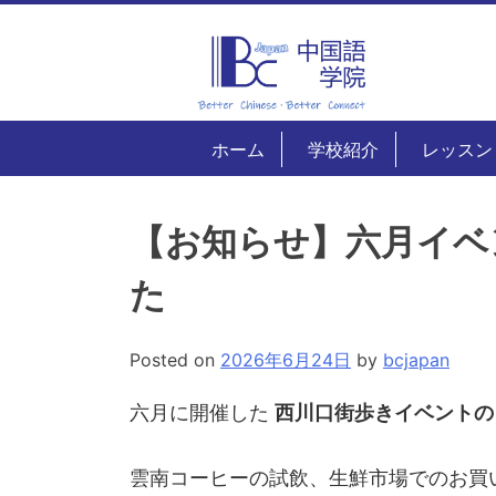
Skip
to
content
ホーム
学校紹介
レッスン
【お知らせ】六月イベ
た
Posted on
2026年6月24日
by
bcjapan
六月に開催した
西川口街歩きイベントの
雲南コーヒーの試飲、生鮮市場でのお買