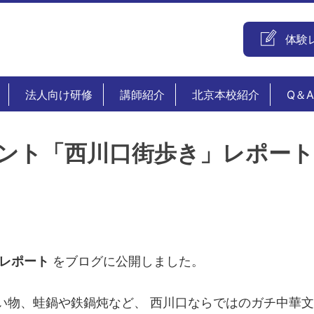
体験
法人向け研修
講師紹介
北京本校紹介
Q＆A
ント「西川口街歩き」レポー
レポート
をブログに公開しました。
い物、蛙鍋や鉄鍋炖など、 西川口ならではのガチ中華