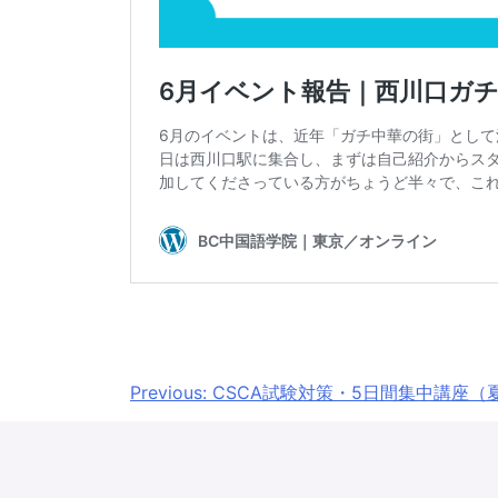
投
Previous:
CSCA試験対策・5日間集中講座（
稿
ナ