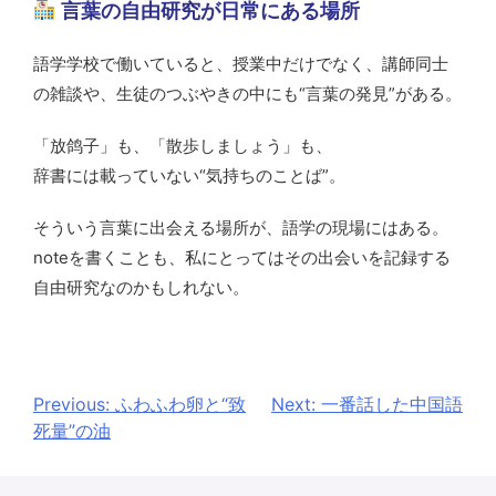
言葉の自由研究が日常にある場所
語学学校で働いていると、授業中だけでなく、講師同士
の雑談や、生徒のつぶやきの中にも“言葉の発見”がある。
「放鸽子」も、「散歩しましょう」も、
辞書には載っていない“気持ちのことば”。
そういう言葉に出会える場所が、語学の現場にはある。
noteを書くことも、私にとってはその出会いを記録する
自由研究なのかもしれない。
投
Previous:
ふわふわ卵と“致
Next:
一番話した中国語
死量”の油
稿
ナ