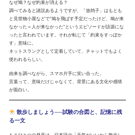
なぜ鳩？なぜ約束が消える？
調べてみると諸説あるようですが、「放鸽子」はもとも
と見世物小屋などで“鳩を飛ばす予定だったけど、鳩が来
なかった＝人が来なかった”というエピソードが語源にな
ったと言われています。それが転じて「約束をすっぽか
す」意味に。
ネットスラングとして定着していて、チャットでもよく
使われるらしい。
由来を調べながら、スマホ片手に笑い合った。
言葉って、意味だけじゃなくて、背景にある文化や感情
が面白い。
散歩しましょう──試験の合図と、記憶に残
る一文
もうひとつの発見は、日本語の「天気がいいから散歩し