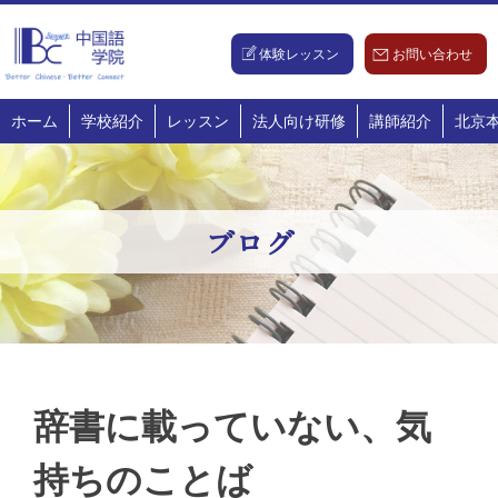
Skip
to
体験レッスン
お問い合わせ
content
ホーム
学校紹介
レッスン
法人向け研修
講師紹介
北京
ブログ
辞書に載っていない、気
持ちのことば