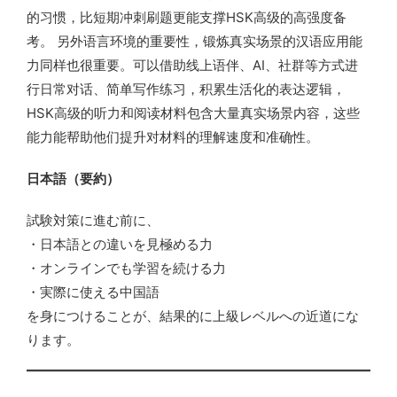
的习惯，比短期冲刺刷题更能支撑HSK高级的高强度备
考。 另外语言环境的重要性，锻炼真实场景的汉语应用能
力同样也很重要。可以借助线上语伴、AI、社群等方式进
行日常对话、简单写作练习，积累生活化的表达逻辑，
HSK高级的听力和阅读材料包含大量真实场景内容，这些
能力能帮助他们提升对材料的理解速度和准确性。
日本語（要約）
試験対策に進む前に、
・日本語との違いを見極める力
・オンラインでも学習を続ける力
・実際に使える中国語
を身につけることが、結果的に上級レベルへの近道にな
ります。