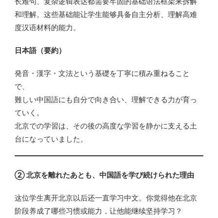
长难句、复杂逻辑表达都需要牢固的基础语法框架来拆解
和理解。这些基础能让学生能够具备自主分析、理解高难
度汉语材料的能力。
日本語（要約）
発音・漢字・文法という基礎を丁寧に積み重ねること
で、
難しい中国語にも自分で向き合い、理解できる力が育っ
ていく。
北京での学習は、その後の高度な学習を静かに支える土
台になっていました。
② 北京を離れたあとも、中国語を学び続けられた理由
这位学生离开北京以后还一直学习中文。你觉得他在北京
阶段养成了哪些习惯或能力，让他能继续坚持学习？