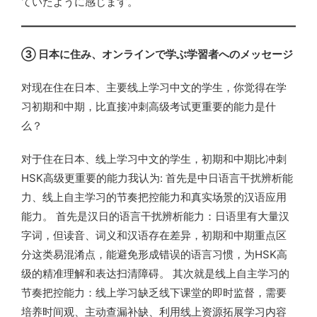
ていたように感じます。
③ 日本に住み、オンラインで学ぶ学習者へのメッセージ
对现在住在日本、主要线上学习中文的学生，你觉得在学
习初期和中期，比直接冲刺高级考试更重要的能力是什
么？
对于住在日本、线上学习中文的学生，初期和中期比冲刺
HSK高级更重要的能力我认为: 首先是中日语言干扰辨析能
力、线上自主学习的节奏把控能力和真实场景的汉语应用
能力。 首先是汉日的语言干扰辨析能力：日语里有大量汉
字词，但读音、词义和汉语存在差异，初期和中期重点区
分这类易混淆点，能避免形成错误的语言习惯，为HSK高
级的精准理解和表达扫清障碍。 其次就是线上自主学习的
节奏把控能力：线上学习缺乏线下课堂的即时监督，需要
培养时间观、主动查漏补缺、利用线上资源拓展学习内容