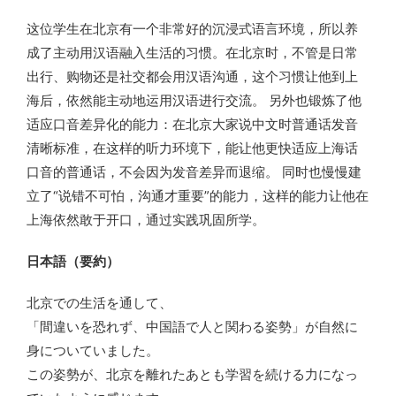
这位学生在北京有一个非常好的沉浸式语言环境，所以养
成了主动用汉语融入生活的习惯。在北京时，不管是日常
出行、购物还是社交都会用汉语沟通，这个习惯让他到上
海后，依然能主动地运用汉语进行交流。 另外也锻炼了他
适应口音差异化的能力：在北京大家说中文时普通话发音
清晰标准，在这样的听力环境下，能让他更快适应上海话
口音的普通话，不会因为发音差异而退缩。 同时也慢慢建
立了“说错不可怕，沟通才重要”的能力，这样的能力让他在
上海依然敢于开口，通过实践巩固所学。
日本語（要約）
北京での生活を通して、
「間違いを恐れず、中国語で人と関わる姿勢」が自然に
身についていました。
この姿勢が、北京を離れたあとも学習を続ける力になっ