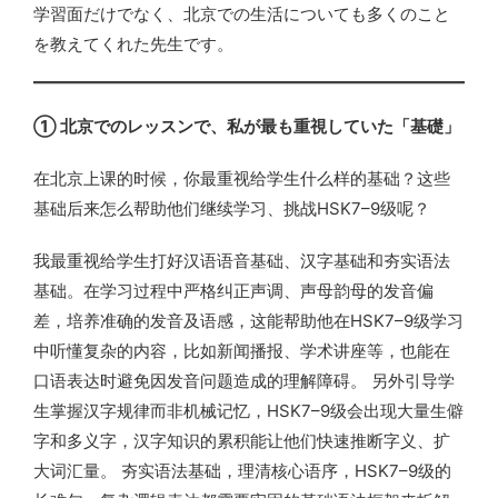
学習面だけでなく、北京での生活についても多くのこと
を教えてくれた先生です。
① 北京でのレッスンで、私が最も重視していた「基礎」
在北京上课的时候，你最重视给学生什么样的基础？这些
基础后来怎么帮助他们继续学习、挑战HSK7–9级呢？
我最重视给学生打好汉语语音基础、汉字基础和夯实语法
基础。在学习过程中严格纠正声调、声母韵母的发音偏
差，培养准确的发音及语感，这能帮助他在HSK7–9级学习
中听懂复杂的内容，比如新闻播报、学术讲座等，也能在
口语表达时避免因发音问题造成的理解障碍。 另外引导学
生掌握汉字规律而非机械记忆，HSK7–9级会出现大量生僻
字和多义字，汉字知识的累积能让他们快速推断字义、扩
大词汇量。 夯实语法基础，理清核心语序，HSK7–9级的