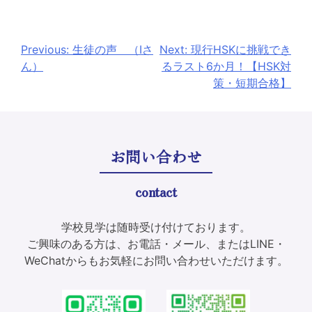
投
Previous:
生徒の声 （Iさ
Next:
現行HSKに挑戦でき
ん）
るラスト6か月！【HSK対
稿
策・短期合格】
ナ
ビ
ゲ
お問い合わせ
ー
contact
シ
ョ
学校見学は随時受け付けております。
ご興味のある方は、お電話・メール、またはLINE・
ン
WeChatからもお気軽にお問い合わせいただけます。