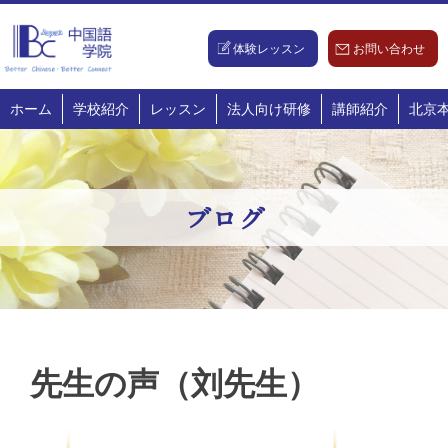
Skip
to
体験レッスン
お問い合わせ
content
ホーム
学校紹介
レッスン
法人向け研修
講師紹介
北京
ブログ
先生の声（刘先生）